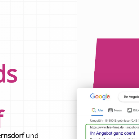
ds
f
ernsdorf
und