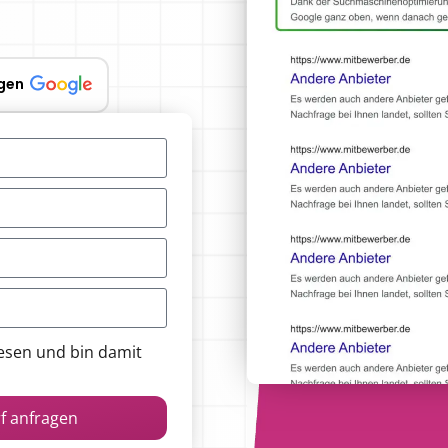
gen
esen und bin damit
rf anfragen