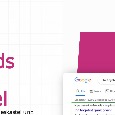
ds
l
ieskastel
und