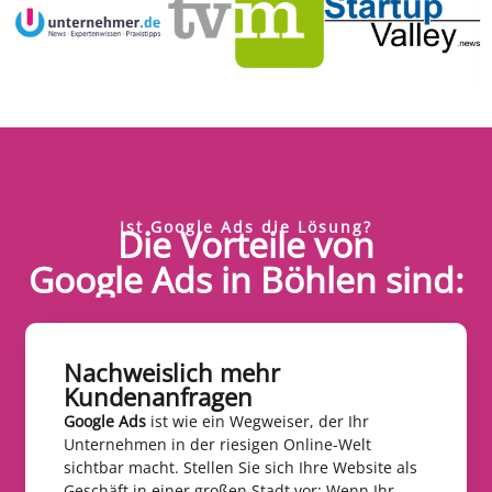
Ist Google Ads die Lösung?
Die Vorteile von
Google Ads in Böhlen sind:
Nachweislich mehr
Kundenanfragen​
Google Ads
ist wie ein Wegweiser, der Ihr
Unternehmen in der riesigen Online-Welt
sichtbar macht. Stellen Sie sich Ihre Website als
Geschäft in einer großen Stadt vor: Wenn Ihr