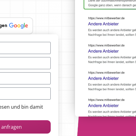
gen
esen und bin damit
r anfragen