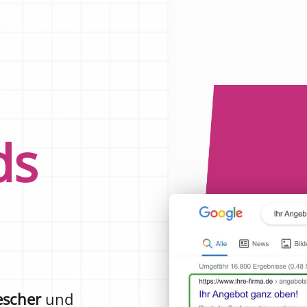
ds
escher
und