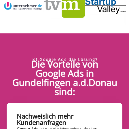
Ist Google Ads die Lösung?
Die Vorteile von
Google Ads in
Gundelfingen a.d.Donau
sind:
Nachweislich mehr
Kundenanfragen​
Google Ads
ist wie ein Wegweiser, der Ihr