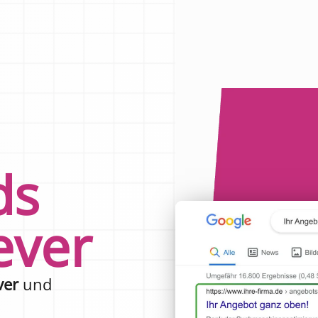
ds
ever
ver
und