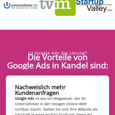
Ist Google Ads die Lösung?
Die Vorteile von
Google Ads in Kandel sind:
Nachweislich mehr
Kundenanfragen​
Google Ads
ist wie ein Wegweiser, der Ihr
Unternehmen in der riesigen Online-Welt
sichtbar macht. Stellen Sie sich Ihre Website als
Geschäft in einer großen Stadt vor: Wenn Ihr