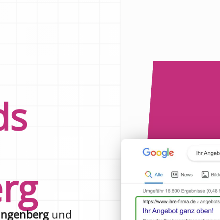
ds
erg
lingenberg
und