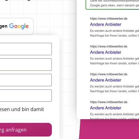
gen
esen und bin damit
erg anfragen