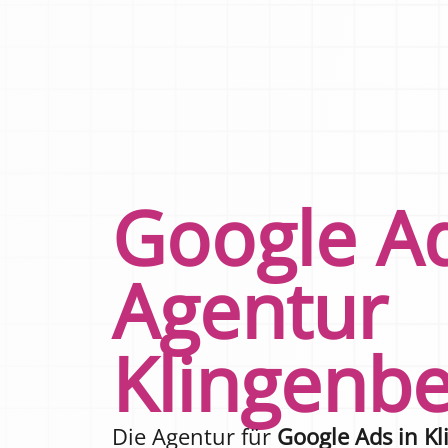
Google A
Agentur
Klingenb
Die Agentur für
Google Ads in K