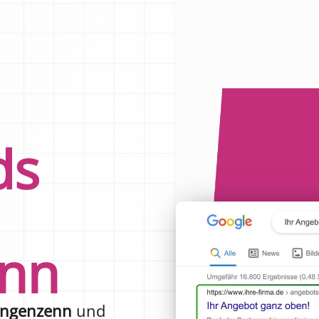
ds
nn
angenzenn
und