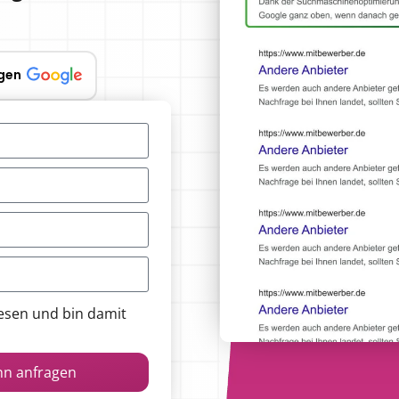
gen
esen und bin damit
nn anfragen