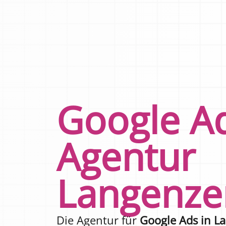
Google A
Agentur
Langenze
Die Agentur für
Google Ads in L