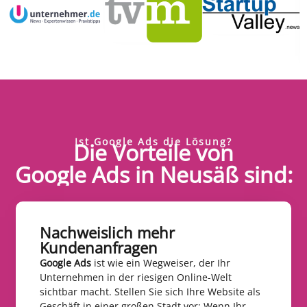
Ist Google Ads die Lösung?
Die Vorteile von
Google Ads in Neusäß sind:
Nachweislich mehr
Kundenanfragen​
Google Ads
ist wie ein Wegweiser, der Ihr
Unternehmen in der riesigen Online-Welt
sichtbar macht. Stellen Sie sich Ihre Website als
Geschäft in einer großen Stadt vor: Wenn Ihr