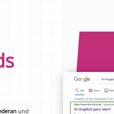
ds
ederan
und