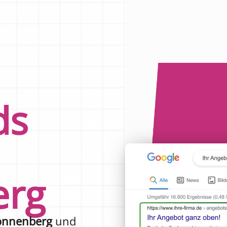
ds
erg
Ronnenberg
und