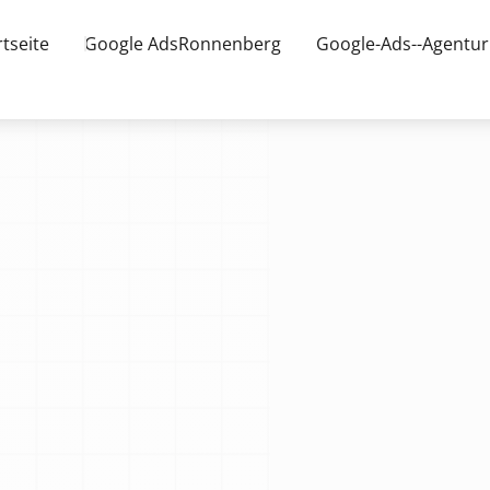
rtseite
Google AdsRonnenberg
Google-Ads--Agentu