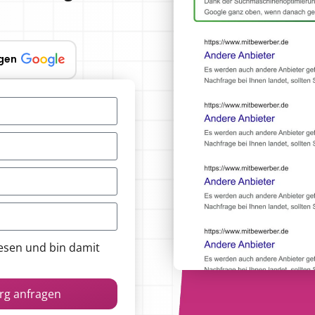
gen
esen und bin damit
rg anfragen