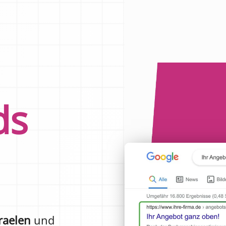
ds
raelen
und