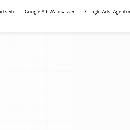
artseite
Google AdsWaldsassen
Google-Ads--Agentu