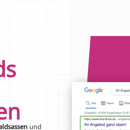
ds
en
aldsassen
und