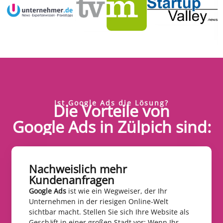
Ist Google Ads die Lösung?
Die Vorteile von
Google Ads in Zülpich sind:
Nachweislich mehr
Kundenanfragen​
Google Ads
ist wie ein Wegweiser, der Ihr
Unternehmen in der riesigen Online-Welt
sichtbar macht. Stellen Sie sich Ihre Website als
Geschäft in einer großen Stadt vor: Wenn Ihr