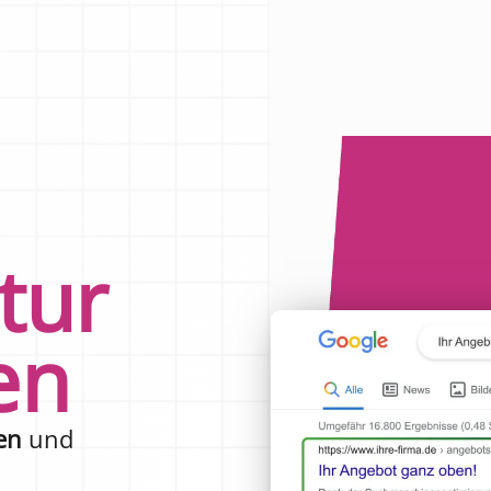
tur
en
en
und