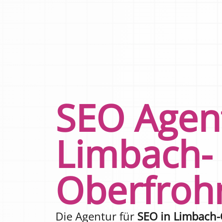
SEO Agen
Limbach-
Oberfroh
Die Agentur für
SEO in Limbach