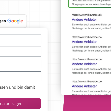
gen
esen und bin damit
hna anfragen