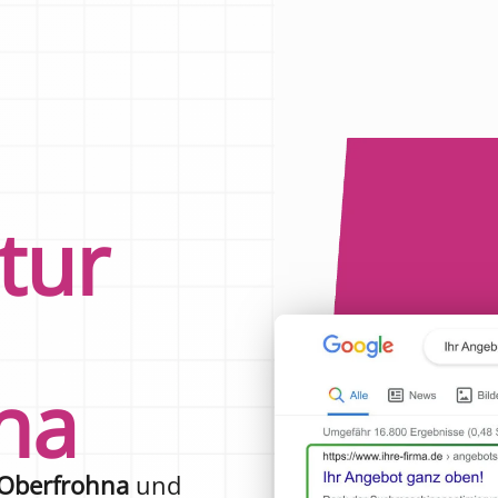
tur
na
-Oberfrohna
und