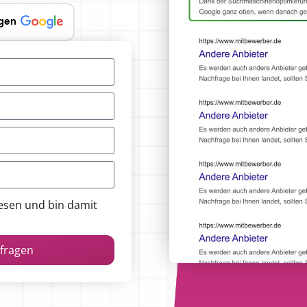
gen
esen und bin damit
nfragen