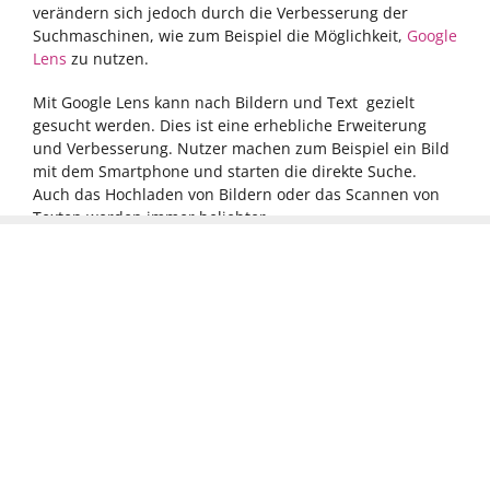
verändern sich jedoch durch die Verbesserung der
Suchmaschinen, wie zum Beispiel die Möglichkeit,
Google
Lens
zu nutzen.
Mit Google Lens kann nach Bildern und Text gezielt
gesucht werden. Dies ist eine erhebliche Erweiterung
und Verbesserung. Nutzer machen zum Beispiel ein Bild
mit dem Smartphone und starten die direkte Suche.
Auch das Hochladen von Bildern oder das Scannen von
Texten werden immer beliebter.
Wie du sehen kannst, ist die Möglichkeit der Suche
extrem erweitert und im Gegensatz zu den Anfängen von
Google viel umfangreicher. Mit der ursprünglichen
Textsuche ist dies heutzutage kaum mehr zu vergleichen.
Durch die Globalisierung von Google ist bei diesem Trend
genau auf das
Local SEO
zu achten, da das Multi Search
auch den Punkt “near me” einbezieht.